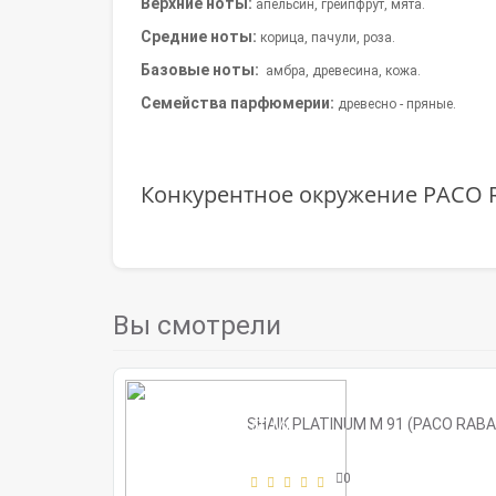
Верхние ноты:
апельсин, грейпфрут, мята.
Средние ноты:
корица, пачули, роза.
Базовые ноты:
амбра, древесина, кожа.
Семейства парфюмерии
:
древесно - пряные.
Конкурентное окружение PACO 
Вы смотрели
SHAIK PLATINUM M 91 (PACO RABA
0