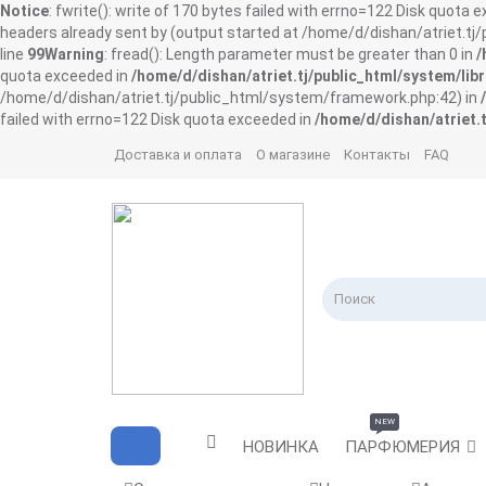
Notice
: fwrite(): write of 170 bytes failed with errno=122 Disk quota 
headers already sent by (output started at /home/d/dishan/atriet.t
line
99
Warning
: fread(): Length parameter must be greater than 0 in
/
quota exceeded in
/home/d/dishan/atriet.tj/public_html/system/libr
/home/d/dishan/atriet.tj/public_html/system/framework.php:42) in
failed with errno=122 Disk quota exceeded in
/home/d/dishan/atriet.t
Доставка и оплата
О магазине
Контакты
FAQ
NEW
НОВИНКА
ПАРФЮМЕРИЯ