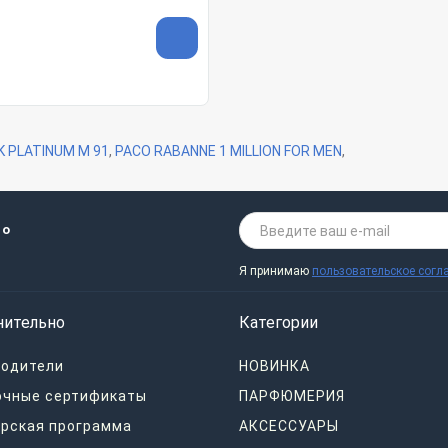
K PLATINUM M 91
,
PACO RABANNE 1 MILLION FOR MEN
,
 о
Я принимаю
пользовательское согл
нительно
Категории
водители
НОВИНКА
очные сертификаты
ПАРФЮМЕРИЯ
рская программа
АКСЕССУАРЫ