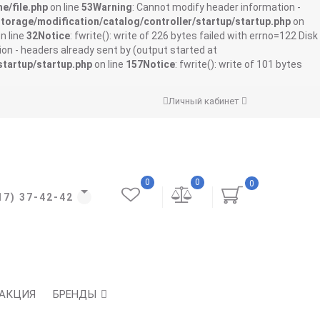
e/file.php
on line
53
Warning
: Cannot modify header information -
storage/modification/catalog/controller/startup/startup.php
on
n line
32
Notice
: fwrite(): write of 226 bytes failed with errno=122 Disk
on - headers already sent by (output started at
startup/startup.php
on line
157
Notice
: fwrite(): write of 101 bytes
Личный кабинет
0
0
0
17) 37-42-42
АКЦИЯ
БРЕНДЫ