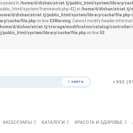
exceeded in
/home/d/dishan/atriet.tj/public_html/system/library/cach
j/public_html/system/framework.php:42) in
/home/d/dishan/atriet.tj/
home/d/dishan/atriet.tj/public_html/system/library/cache/file.php
o
ary/cache/file.php
on line
53
Warning
: Cannot modify header informati
/home/d/dishan/atriet.tj/storage/modification/catalog/controller/
j/public_html/system/library/cache/file.php
on line
53
найти
+992 (9
АКСЕССУАРЫ
КАТАЛОГИ
КРАСОТА И ЗДОРОВЬЕ