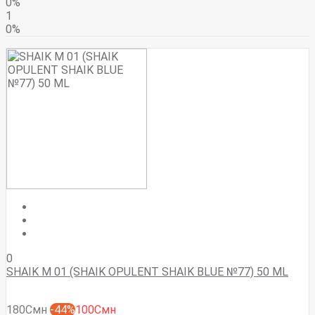
0%
1
0%
0
SHAIK M 01 (SHAIK OPULENT SHAIK BLUE №77) 50 ML
180Смн
-44%
100Смн