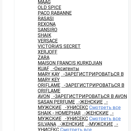
MAAG
OLD SPICE
PACO RABANNE
RASASI
REXONA
SANSIRO
SHAIK
VERSACE
VICTORIA'S SECRET
XERJOFF
ZARA
MAISON FRANCIS KURKDJIAN
KUAF
-Оксигенты
MARY KAY
-ЗАРЕГИСТРИРОВАТЬСЯ В
MARY KEY
ORIFLAME
-ЗАРЕГИСТРИРОВАТЬСЯ В
ORIFLAME
AVON
-ЗАРЕГИСТРИРОВАТЬСЯ В AVON
SASAN PERFUME
-ЖЕНСКИЕ
-
МУЖСКИЕ
-УНИСЕКС
Смотреть все
SHAIK - НОМЕРНАЯ
-ЖЕНСКИЕ
-
МУЖСКИЕ
-УНИСЕКС
Смотреть все
SILVANA
-ЖЕНСКИЕ
-МУЖСКИЕ
-
УНИСЕКС
Смотреть все