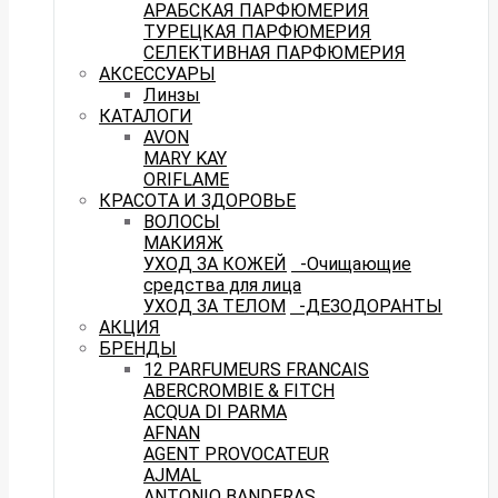
АРАБСКАЯ ПАРФЮМЕРИЯ
ТУРЕЦКАЯ ПАРФЮМЕРИЯ
СЕЛЕКТИВНАЯ ПАРФЮМЕРИЯ
АКСЕССУАРЫ
Линзы
КАТАЛОГИ
AVON
MARY KAY
ORIFLAME
КРАСОТА И ЗДОРОВЬЕ
ВОЛОСЫ
МАКИЯЖ
УХОД ЗА КОЖЕЙ
-Очищающие
средства для лица
УХОД ЗА ТЕЛОМ
-ДЕЗОДОРАНТЫ
АКЦИЯ
БРЕНДЫ
12 PARFUMEURS FRANCAIS
ABERCROMBIE & FITCH
ACQUA DI PARMA
AFNAN
AGENT PROVOCATEUR
AJMAL
ANTONIO BANDERAS