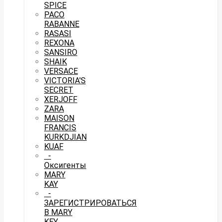
SPICE
PACO
RABANNE
RASASI
REXONA
SANSIRO
SHAIK
VERSACE
VICTORIA'S
SECRET
XERJOFF
ZARA
MAISON
FRANCIS
KURKDJIAN
KUAF
-
Оксигенты
MARY
KAY
-
ЗАРЕГИСТРИРОВАТЬСЯ
В MARY
KEY