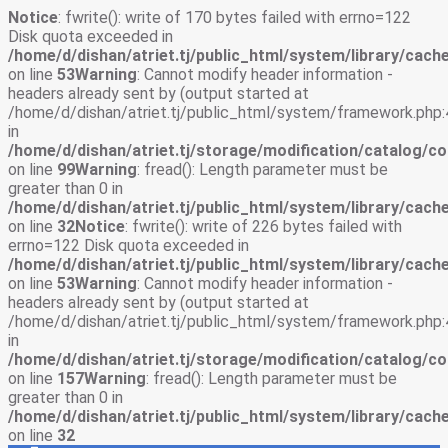
Notice
: fwrite(): write of 170 bytes failed with errno=122
Disk quota exceeded in
/home/d/dishan/atriet.tj/public_html/system/library/cache
on line
53
Warning
: Cannot modify header information -
headers already sent by (output started at
/home/d/dishan/atriet.tj/public_html/system/framework.php:
in
/home/d/dishan/atriet.tj/storage/modification/catalog/co
on line
99
Warning
: fread(): Length parameter must be
greater than 0 in
/home/d/dishan/atriet.tj/public_html/system/library/cache
on line
32
Notice
: fwrite(): write of 226 bytes failed with
errno=122 Disk quota exceeded in
/home/d/dishan/atriet.tj/public_html/system/library/cache
on line
53
Warning
: Cannot modify header information -
headers already sent by (output started at
/home/d/dishan/atriet.tj/public_html/system/framework.php:
in
/home/d/dishan/atriet.tj/storage/modification/catalog/co
on line
157
Warning
: fread(): Length parameter must be
greater than 0 in
/home/d/dishan/atriet.tj/public_html/system/library/cache
on line
32