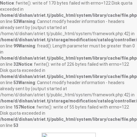
Notice
: fwrite(): write of 170 bytes failed with errno=122 Disk quota
exceeded in
/home/d/dishan/atriet.tj/public_html/system/library/cache/file.php
on line
53
Warning
: Cannot modify header information - headers
already sent by (output started at
/home/d/dishan/atriet.tj/public_html/system/framework.php:42) in
/home/d/dishan/atriet.tj/storage/modification/catalog/controller
on line
99
Warning
: fread(): Length parameter must be greater than 0
in
/home/d/dishan/atriet.tj/public_html/system/library/cache/file.php
on line
32
Notice
: fwrite(): write of 226 bytes failed with errno=122
Disk quota exceeded in
/home/d/dishan/atriet.tj/public_html/system/library/cache/file.php
on line
53
Warning
: Cannot modify header information - headers
already sent by (output started at
/home/d/dishan/atriet.tj/public_html/system/framework.php:42) in
/home/d/dishan/atriet.tj/storage/modification/catalog/controller
on line
157
Notice
: fwrite(): write of 55 bytes failed with errno=122
Disk quota exceeded in
/home/d/dishan/atriet.tj/public_html/system/library/cache/file.php
on line
53