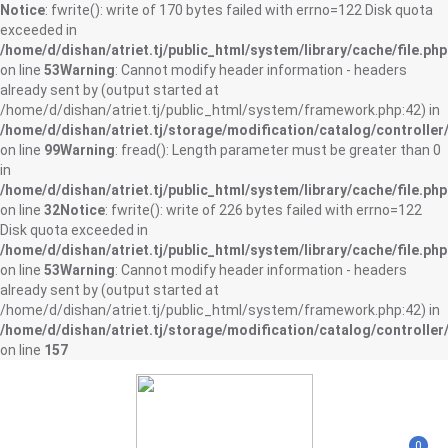
Notice
: fwrite(): write of 170 bytes failed with errno=122 Disk quota
exceeded in
/home/d/dishan/atriet.tj/public_html/system/library/cache/file.php
on line
53
Warning
: Cannot modify header information - headers
already sent by (output started at
/home/d/dishan/atriet.tj/public_html/system/framework.php:42) in
/home/d/dishan/atriet.tj/storage/modification/catalog/controller
on line
99
Warning
: fread(): Length parameter must be greater than 0
in
/home/d/dishan/atriet.tj/public_html/system/library/cache/file.php
on line
32
Notice
: fwrite(): write of 226 bytes failed with errno=122
Disk quota exceeded in
/home/d/dishan/atriet.tj/public_html/system/library/cache/file.php
on line
53
Warning
: Cannot modify header information - headers
already sent by (output started at
/home/d/dishan/atriet.tj/public_html/system/framework.php:42) in
/home/d/dishan/atriet.tj/storage/modification/catalog/controller
on line
157
0