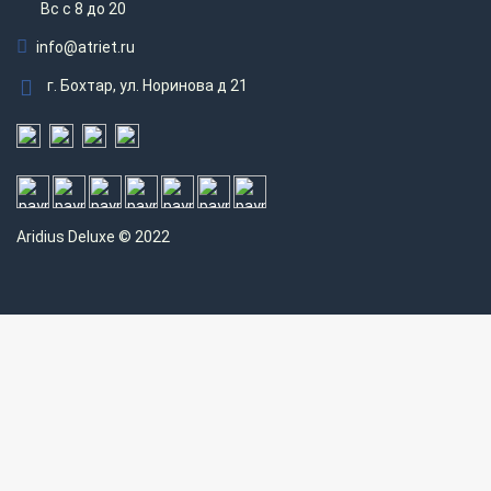
Вс c 8 до 20
info@atriet.ru
г. Бохтар, ул. Норинова д 21
Aridius
Deluxe © 2022