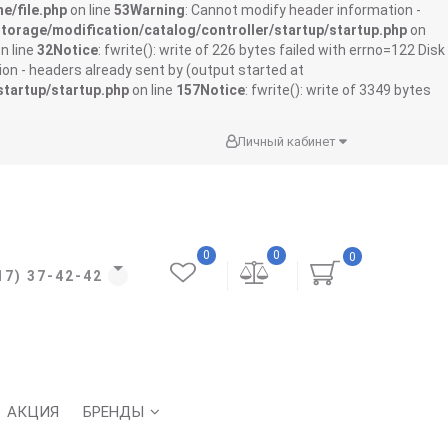
e/file.php
on line
53
Warning
: Cannot modify header information -
storage/modification/catalog/controller/startup/startup.php
on
n line
32
Notice
: fwrite(): write of 226 bytes failed with errno=122 Disk
on - headers already sent by (output started at
startup/startup.php
on line
157
Notice
: fwrite(): write of 3349 bytes
Личный кабинет
0
0
0
17) 37-42-42
АКЦИЯ
БРЕНДЫ