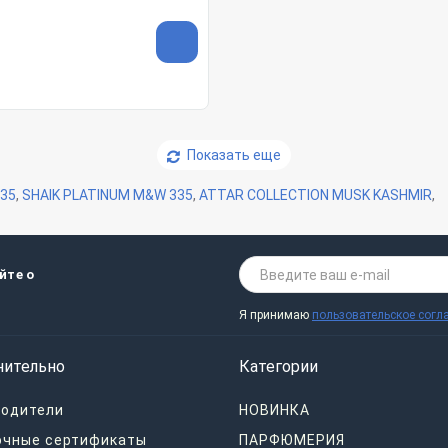
Показать еще
35
,
SHAIK PLATINUM M&W 335
,
ATTAR COLLECTION MUSK KASHMIR
,
йте о
Я принимаю
пользовательское согл
нительно
Категории
водители
НОВИНКА
очные сертификаты
ПАРФЮМЕРИЯ