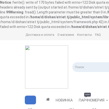
Notice
: fwrite(): write of 170 bytes failed with errno=122 Disk quota 
headers already sent by (output started at /home/d/dishan/atriet.t
line
99
Warning
: fread(): Length parameter must be greater than 0 in
/
quota exceeded in
/home/d/dishan/atriet.tj/public_html/system/libr
/home/d/dishan/atriet.tj/public_html/system/framework.php:42) in
failed with errno=122 Disk quota exceeded in
/home/d/dishan/atriet.t
Доставка и оплата
О магазине
Контакты
FAQ
NEW
НОВИНКА
ПАРФЮМЕРИЯ