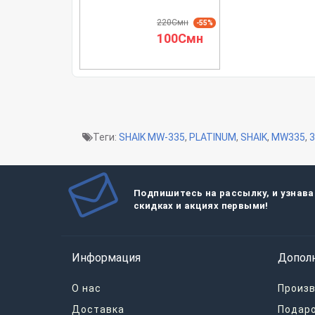
220Смн
-55%
100Смн
Теги:
SHAIK MW-335
,
PLATINUM
,
SHAIK
,
MW335
,
3
Подпишитесь на рассылку, и узнава
скидках и акциях первыми!
Информация
Допол
О нас
Произ
Доставка
Подар