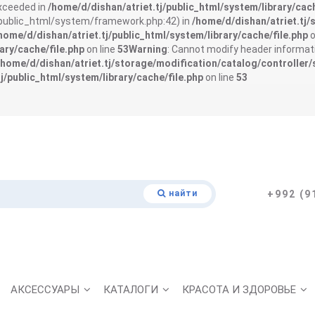
exceeded in
/home/d/dishan/atriet.tj/public_html/system/library/cach
j/public_html/system/framework.php:42) in
/home/d/dishan/atriet.tj/
home/d/dishan/atriet.tj/public_html/system/library/cache/file.php
o
ary/cache/file.php
on line
53
Warning
: Cannot modify header informati
/home/d/dishan/atriet.tj/storage/modification/catalog/controller/
j/public_html/system/library/cache/file.php
on line
53
найти
+992 (9
АКСЕССУАРЫ
КАТАЛОГИ
КРАСОТА И ЗДОРОВЬЕ