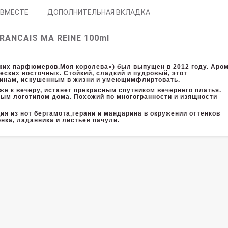
 ВМЕСТЕ
ДОПОЛНИТЕЛЬНАЯ ВКЛАДКА
RANCAIS MA REINE 100ml
ких парфюмеров.Моя королева») был выпущен в 2012 году. Аро
ских восточных. Стойкий, сладкий и пудровый, этот
инам, искушенным в жизни и умеющимфлиртовать.
е к вечеру, истанет прекрасным спутником вечернего платья.
м логотипом дома. Похожий по многогранности и изящности
ция из нот бергамота,герани и мандарина в окружении оттенков
нка, ладанника и листьев пачули.