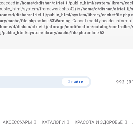
exceeded in
/home/d/dishan/atriet.tj/public_html/system/library/cach
j/public_html/system/framework.php:42) in
/home/d/dishan/atriet.tj/
home/d/dishan/atriet.tj/public_html/system/library/cache/file.php
o
ary/cache/file.php
on line
53
Warning
: Cannot modify header informati
/home/d/dishan/atriet.tj/storage/modification/catalog/controller/
j/public_html/system/library/cache/file.php
on line
53
найти
+992 (9
АКСЕССУАРЫ
КАТАЛОГИ
КРАСОТА И ЗДОРОВЬЕ