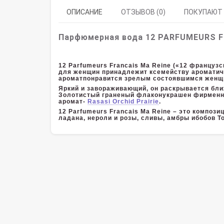
ОПИСАНИЕ
ОТЗЫВОВ (0)
ПОКУПАЮТ
Парфюмерная вода 12 PARFUMEURS F
12 Parfumeurs Francais Ma Reine
(«12 французс
для женщин принадлежит ксемейству ароматиче
ароматпонравится зрелым состоявшимся женщ
Яркий и завораживающий, он раскрывается ближ
Золотистый граненый флаконукрашен фирменны
аромат-
Rasasi Orchid Prairie
.
12 Parfumeurs Francais Ma Reine – это компози
ладана, нероли и розы, сливы, амбры ибобов То