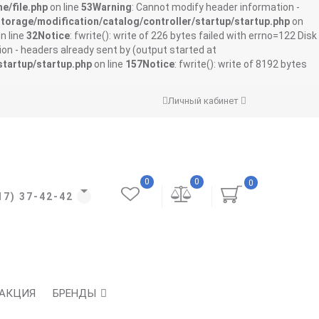
e/file.php
on line
53
Warning
: Cannot modify header information -
storage/modification/catalog/controller/startup/startup.php
on
n line
32
Notice
: fwrite(): write of 226 bytes failed with errno=122 Disk
on - headers already sent by (output started at
startup/startup.php
on line
157
Notice
: fwrite(): write of 8192 bytes
Личный кабинет
0
0
0
17) 37-42-42
АКЦИЯ
БРЕНДЫ