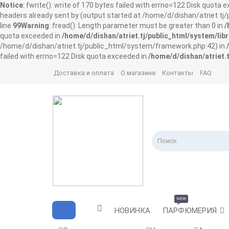
Notice
: fwrite(): write of 170 bytes failed with errno=122 Disk quota 
headers already sent by (output started at /home/d/dishan/atriet.t
line
99
Warning
: fread(): Length parameter must be greater than 0 in
/
quota exceeded in
/home/d/dishan/atriet.tj/public_html/system/libr
/home/d/dishan/atriet.tj/public_html/system/framework.php:42) in
failed with errno=122 Disk quota exceeded in
/home/d/dishan/atriet.t
Доставка и оплата
О магазине
Контакты
FAQ
NEW
НОВИНКА
ПАРФЮМЕРИЯ