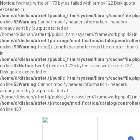
Notice
: fwrite(): write of 170 bytes failed with errno=122 Disk quota
exceeded in
/home/d/dishan/atriet.tj/public_html/system/library/cache/file.php
on line
53
Warning
: Cannot modify header information - headers
already sent by (output started at
/home/d/dishan/atriet.tj/public_html/system/framework.php:42) in
/home/d/dishan/atriet.tj/storage/modification/catalog/controller
on line
99
Warning
: fread(): Length parameter must be greater than 0
in
/home/d/dishan/atriet.tj/public_html/system/library/cache/file.php
on line
32
Notice
: fwrite(): write of 226 bytes failed with errno=122
Disk quota exceeded in
/home/d/dishan/atriet.tj/public_html/system/library/cache/file.php
on line
53
Warning
: Cannot modify header information - headers
already sent by (output started at
/home/d/dishan/atriet.tj/public_html/system/framework.php:42) in
/home/d/dishan/atriet.tj/storage/modification/catalog/controller
on line
157
0