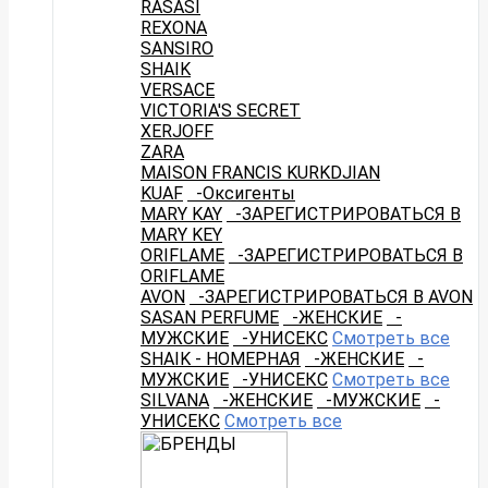
RASASI
REXONA
SANSIRO
SHAIK
VERSACE
VICTORIA'S SECRET
XERJOFF
ZARA
MAISON FRANCIS KURKDJIAN
KUAF
-Оксигенты
MARY KAY
-ЗАРЕГИСТРИРОВАТЬСЯ В
MARY KEY
ORIFLAME
-ЗАРЕГИСТРИРОВАТЬСЯ В
ORIFLAME
AVON
-ЗАРЕГИСТРИРОВАТЬСЯ В AVON
SASAN PERFUME
-ЖЕНСКИЕ
-
МУЖСКИЕ
-УНИСЕКС
Смотреть все
SHAIK - НОМЕРНАЯ
-ЖЕНСКИЕ
-
МУЖСКИЕ
-УНИСЕКС
Смотреть все
SILVANA
-ЖЕНСКИЕ
-МУЖСКИЕ
-
УНИСЕКС
Смотреть все