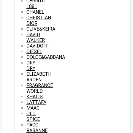
CERRUTI
1881
CHANEL
CHRISTIAN
DIOR
CLIVE&KEIRA
DAVID
WALKER
DAVIDOFF
DIESEL
DOLCE&GABBANA
DRY
DRY
ELIZABETH
ARDEN
FRAGRANCE
WORLD
KHALIS
LATTAFA
MAAG
OLD
SPICE
PACO
RABANNE