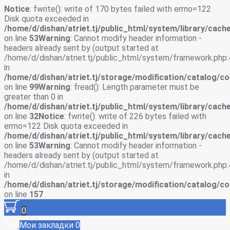
Notice
: fwrite(): write of 170 bytes failed with errno=122
Disk quota exceeded in
/home/d/dishan/atriet.tj/public_html/system/library/cache
on line
53
Warning
: Cannot modify header information -
headers already sent by (output started at
/home/d/dishan/atriet.tj/public_html/system/framework.php:
in
/home/d/dishan/atriet.tj/storage/modification/catalog/co
on line
99
Warning
: fread(): Length parameter must be
greater than 0 in
/home/d/dishan/atriet.tj/public_html/system/library/cache
on line
32
Notice
: fwrite(): write of 226 bytes failed with
errno=122 Disk quota exceeded in
/home/d/dishan/atriet.tj/public_html/system/library/cache
on line
53
Warning
: Cannot modify header information -
headers already sent by (output started at
/home/d/dishan/atriet.tj/public_html/system/framework.php:
in
/home/d/dishan/atriet.tj/storage/modification/catalog/co
on line
157
0
Мои закладки
0