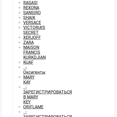
RASASI
REXONA
SANSIRO
SHAIK
VERSACE
VICTORIA'S
SECRET
XERJOFF
ZARA
MAISON
FRANCIS
KURKDJIAN
KUAF
-
Оксигенты
MARY
KAY
-
ЗАРЕГИСТРИРОВАТЬСЯ
В MARY
KEY
ORIFLAME
-
ЗАРЕГИСТРИРОВАТЬСЯ