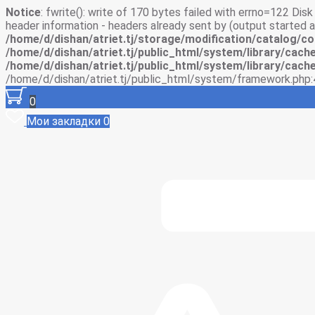
Notice
: fwrite(): write of 170 bytes failed with errno=122 Di
header information - headers already sent by (output started
/home/d/dishan/atriet.tj/storage/modification/catalog/co
/home/d/dishan/atriet.tj/public_html/system/library/cache
/home/d/dishan/atriet.tj/public_html/system/library/cache
/home/d/dishan/atriet.tj/public_html/system/framework.php:
0
Мои закладки
0