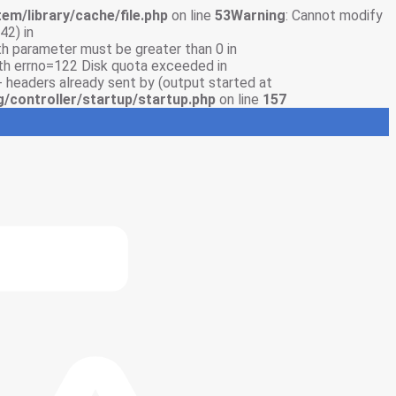
em/library/cache/file.php
on line
53
Warning
: Cannot modify
42) in
gth parameter must be greater than 0 in
with errno=122 Disk quota exceeded in
- headers already sent by (output started at
g/controller/startup/startup.php
on line
157