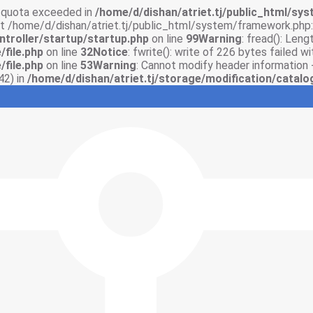
sk quota exceeded in
/home/d/dishan/atriet.tj/public_html/syst
 at /home/d/dishan/atriet.tj/public_html/system/framework.php:
ntroller/startup/startup.php
on line
99
Warning
: fread(): Len
/file.php
on line
32
Notice
: fwrite(): write of 226 bytes failed 
/file.php
on line
53
Warning
: Cannot modify header information 
42) in
/home/d/dishan/atriet.tj/storage/modification/catalo