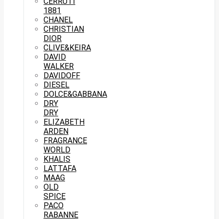
CERRUTI
1881
CHANEL
CHRISTIAN
DIOR
CLIVE&KEIRA
DAVID
WALKER
DAVIDOFF
DIESEL
DOLCE&GABBANA
DRY
DRY
ELIZABETH
ARDEN
FRAGRANCE
WORLD
KHALIS
LATTAFA
MAAG
OLD
SPICE
PACO
RABANNE