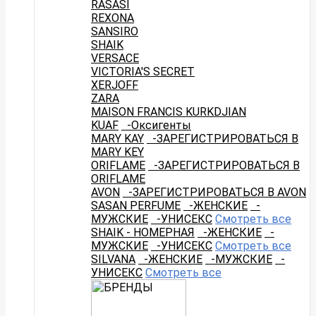
RASASI
REXONA
SANSIRO
SHAIK
VERSACE
VICTORIA'S SECRET
XERJOFF
ZARA
MAISON FRANCIS KURKDJIAN
KUAF
-Оксигенты
MARY KAY
-ЗАРЕГИСТРИРОВАТЬСЯ В
MARY KEY
ORIFLAME
-ЗАРЕГИСТРИРОВАТЬСЯ В
ORIFLAME
AVON
-ЗАРЕГИСТРИРОВАТЬСЯ В AVON
SASAN PERFUME
-ЖЕНСКИЕ
-
МУЖСКИЕ
-УНИСЕКС
Смотреть все
SHAIK - НОМЕРНАЯ
-ЖЕНСКИЕ
-
МУЖСКИЕ
-УНИСЕКС
Смотреть все
SILVANA
-ЖЕНСКИЕ
-МУЖСКИЕ
-
УНИСЕКС
Смотреть все