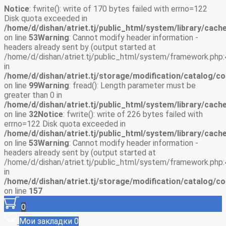
Notice
: fwrite(): write of 170 bytes failed with errno=122
Disk quota exceeded in
/home/d/dishan/atriet.tj/public_html/system/library/cache
on line
53
Warning
: Cannot modify header information -
headers already sent by (output started at
/home/d/dishan/atriet.tj/public_html/system/framework.php:
in
/home/d/dishan/atriet.tj/storage/modification/catalog/co
on line
99
Warning
: fread(): Length parameter must be
greater than 0 in
/home/d/dishan/atriet.tj/public_html/system/library/cache
on line
32
Notice
: fwrite(): write of 226 bytes failed with
errno=122 Disk quota exceeded in
/home/d/dishan/atriet.tj/public_html/system/library/cache
on line
53
Warning
: Cannot modify header information -
headers already sent by (output started at
/home/d/dishan/atriet.tj/public_html/system/framework.php:
in
/home/d/dishan/atriet.tj/storage/modification/catalog/co
on line
157
0
Мои закладки
0