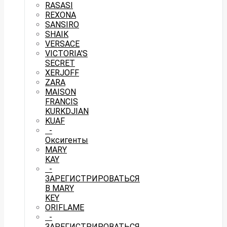
RASASI
REXONA
SANSIRO
SHAIK
VERSACE
VICTORIA'S
SECRET
XERJOFF
ZARA
MAISON
FRANCIS
KURKDJIAN
KUAF
-
Оксигенты
MARY
KAY
-
ЗАРЕГИСТРИРОВАТЬСЯ
В MARY
KEY
ORIFLAME
-
ЗАРЕГИСТРИРОВАТЬСЯ