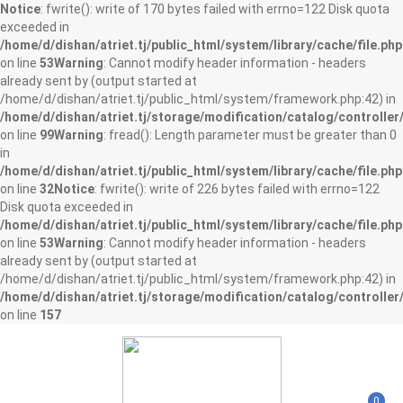
Notice
: fwrite(): write of 170 bytes failed with errno=122 Disk quota
exceeded in
/home/d/dishan/atriet.tj/public_html/system/library/cache/file.php
on line
53
Warning
: Cannot modify header information - headers
already sent by (output started at
/home/d/dishan/atriet.tj/public_html/system/framework.php:42) in
/home/d/dishan/atriet.tj/storage/modification/catalog/controller
on line
99
Warning
: fread(): Length parameter must be greater than 0
in
/home/d/dishan/atriet.tj/public_html/system/library/cache/file.php
on line
32
Notice
: fwrite(): write of 226 bytes failed with errno=122
Disk quota exceeded in
/home/d/dishan/atriet.tj/public_html/system/library/cache/file.php
on line
53
Warning
: Cannot modify header information - headers
already sent by (output started at
/home/d/dishan/atriet.tj/public_html/system/framework.php:42) in
/home/d/dishan/atriet.tj/storage/modification/catalog/controller
on line
157
0