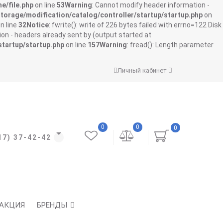
e/file.php
on line
53
Warning
: Cannot modify header information -
storage/modification/catalog/controller/startup/startup.php
on
n line
32
Notice
: fwrite(): write of 226 bytes failed with errno=122 Disk
on - headers already sent by (output started at
startup/startup.php
on line
157
Warning
: fread(): Length parameter
Личный кабинет
0
0
0
17) 37-42-42
АКЦИЯ
БРЕНДЫ