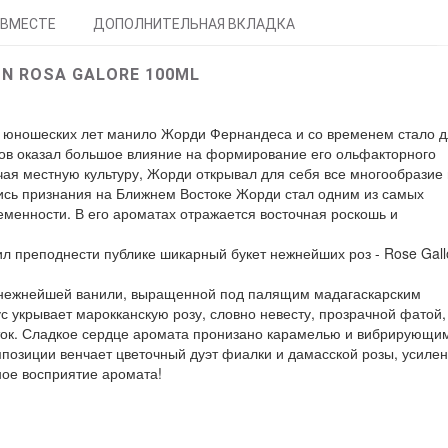
 ВМЕСТЕ
ДОПОЛНИТЕЛЬНАЯ ВКЛАДКА
ON ROSA GALORE 100ML
 юношеских лет манило Жорди Фернандеса и со временем стало 
ров оказал большое влияние на формирование его ольфакторного
чая местную культуру, Жорди открывал для себя все многообразие
сь признания на Ближнем Востоке Жорди стал одним из самых
менности. В его ароматах отражается восточная роскошь и
 преподнести публике шикарный букет нежнейших роз - Rose Gall
ы нежнейшей ванили, выращенной под палящим мадагаскарским
с укрывает марокканскую розу, словно невесту, прозрачной фатой,
ток. Сладкое сердце аромата пронизано карамелью и вибрирующи
мпозиции венчает цветочный дуэт фиалки и дамасской розы, усиле
ое восприятие аромата!