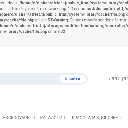
exceeded in
/home/d/dishan/atriet.tj/public_html/system/library/cach
j/public_html/system/framework.php:42) in
/home/d/dishan/atriet.tj/
home/d/dishan/atriet.tj/public_html/system/library/cache/file.php
o
ary/cache/file.php
on line
53
Warning
: Cannot modify header informati
/home/d/dishan/atriet.tj/storage/modification/catalog/controller/
em/library/cache/file.php
on line
32
найти
+992 (9
АКСЕССУАРЫ
КАТАЛОГИ
КРАСОТА И ЗДОРОВЬЕ