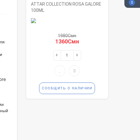
0
ATTAR COLLECTION ROSA GALORE
100ML
1980Смн
1360Смн
для
 и
ore
СООБЩИТЬ О НАЛИЧИИ
ми
нный