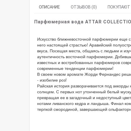
ОПИСАНИЕ
ОТЗЫВОВ (0)
ПОКУПАЮТ
Парфюмерная вода ATTAR COLLECTI
Искусство ближневосточной парфюмерии еще с
него настоящей страстью! Аравийский полуост
вкуса. Посещая места, общаясь с людьми и изу
аутентичность восточной парфюмерии. Добивши
известных и востребованных парфюмеров совре
современные тенденции парфюмерии!
В своем новом аромате Жорди Фернандес решил
- изобилие роз!
Райская история разворачивается под аккорд
солнцем. С первых нот утонченный белый муску
превращая ее в загадочный и недоступный цве
нотами ливанского кедра и ландыша. Финал ко
терпкой смородиной, завершающей ольфакторн