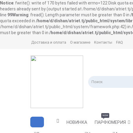
Notice
: fwrite(): write of 170 bytes failed with errno=122 Disk quota 
headers already sent by (output started at /home/d/dishan/atriet.t
line
99
Warning
: fread(): Length parameter must be greater than 0 in
/
quota exceeded in
/home/d/dishan/atriet.tj/public_html/system/libr
/home/d/dishan/atriet.tj/public_html/system/framework.php:42) in
must be greater than 0 in
/home/d/dishan/atriet.tj/public_html/syst
Доставка и оплата
О магазине
Контакты
FAQ
NEW
НОВИНКА
ПАРФЮМЕРИЯ