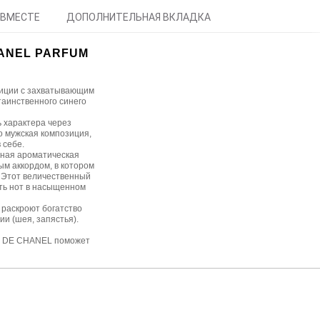
 ВМЕСТЕ
ДОПОЛНИТЕЛЬНАЯ ВКЛАДКА
ANEL PARFUM
зиции с захватывающим
таинственного синего
 характера через
 мужская композиция,
 себе.
сная ароматическая
м аккордом, в котором
 Этот величественный
ть нот в насыщенном
 раскроют богатство
ии (шея, запястья).
EU DE CHANEL поможет