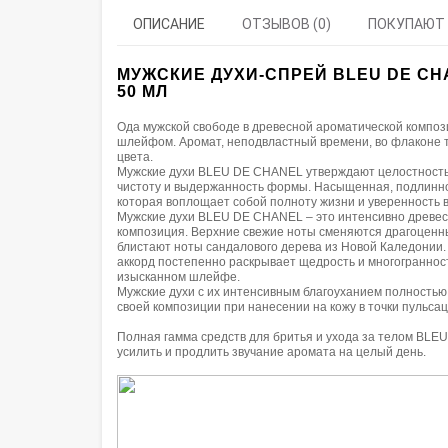
ОПИСАНИЕ
ОТЗЫВОВ (0)
ПОКУПАЮТ
МУЖСКИЕ ДУХИ-СПРЕЙ BLEU DE CH
50 МЛ
Ода мужской свободе в древесной ароматической компо
шлейфом. Аромат, неподвластный времени, во флаконе 
цвета.
Мужские духи BLEU DE CHANEL утверждают целостность
чистоту и выдержанность формы. Насыщенная, подлинно
которая воплощает собой полноту жизни и уверенность в
Мужские духи BLEU DE CHANEL – это интенсивно древе
композиция. Верхние свежие ноты сменяются драгоценны
блистают ноты сандалового дерева из Новой Каледонии.
аккорд постепенно раскрывает щедрость и многограннос
изысканном шлейфе.
Мужские духи с их интенсивным благоуханием полностью
своей композиции при нанесении на кожу в точки пульсац
Полная гамма средств для бритья и ухода за телом BL
усилить и продлить звучание аромата на целый день.