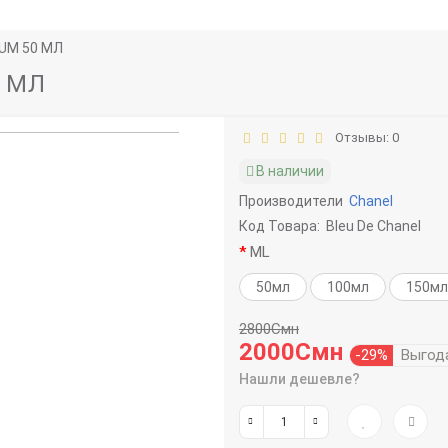
FUM 50 МЛ
0 МЛ
Отзывы: 0
В наличии
Производители
Chanel
Код Товара:
Bleu De Chanel
ML
50мл
100мл
150мл
2800Смн
2000Смн
-29%
Выгод
Нашли дешевле?