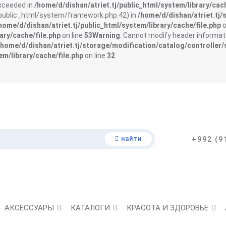
exceeded in
/home/d/dishan/atriet.tj/public_html/system/library/cach
j/public_html/system/framework.php:42) in
/home/d/dishan/atriet.tj/
home/d/dishan/atriet.tj/public_html/system/library/cache/file.php
o
ary/cache/file.php
on line
53
Warning
: Cannot modify header informati
/home/d/dishan/atriet.tj/storage/modification/catalog/controller/
em/library/cache/file.php
on line
32
найти
+992 (9
АКСЕССУАРЫ
КАТАЛОГИ
КРАСОТА И ЗДОРОВЬЕ