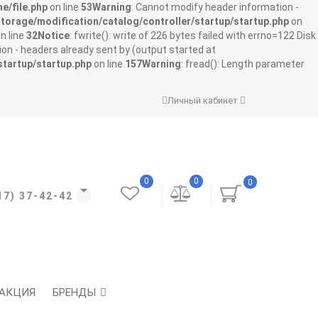
e/file.php
on line
53
Warning
: Cannot modify header information -
storage/modification/catalog/controller/startup/startup.php
on
n line
32
Notice
: fwrite(): write of 226 bytes failed with errno=122 Disk
on - headers already sent by (output started at
startup/startup.php
on line
157
Warning
: fread(): Length parameter
Личный кабинет
0
0
0
17) 37-42-42
АКЦИЯ
БРЕНДЫ