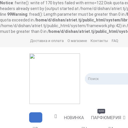
Notice
: fwrite(): write of 170 bytes failed with errno=122 Disk quota 
headers already sent by (output started at /home/d/dishan/atriet.t
line
99
Warning
: fread(): Length parameter must be greater than 0 in
/
quota exceeded in
/home/d/dishan/atriet.tj/public_html/system/libr
/home/d/dishan/atriet.tj/public_html/system/framework.php:42) in
must be greater than 0 in
/home/d/dishan/atriet.tj/public_html/syst
Доставка и оплата
О магазине
Контакты
FAQ
NEW
НОВИНКА
ПАРФЮМЕРИЯ