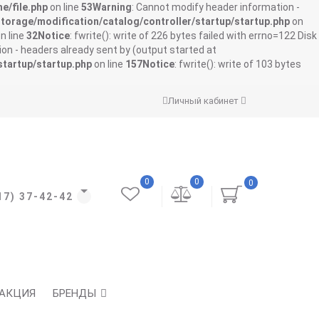
e/file.php
on line
53
Warning
: Cannot modify header information -
storage/modification/catalog/controller/startup/startup.php
on
n line
32
Notice
: fwrite(): write of 226 bytes failed with errno=122 Disk
on - headers already sent by (output started at
startup/startup.php
on line
157
Notice
: fwrite(): write of 103 bytes
Личный кабинет
0
0
0
17) 37-42-42
АКЦИЯ
БРЕНДЫ