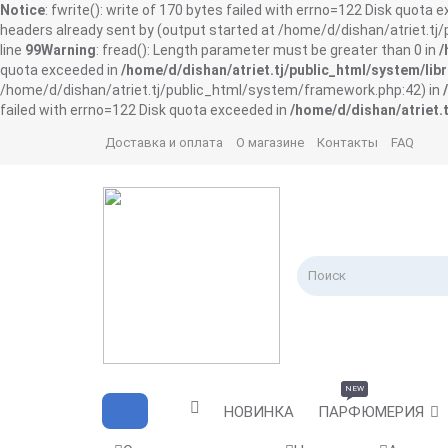
Notice
: fwrite(): write of 170 bytes failed with errno=122 Disk quota 
headers already sent by (output started at /home/d/dishan/atriet.t
line
99
Warning
: fread(): Length parameter must be greater than 0 in
/
quota exceeded in
/home/d/dishan/atriet.tj/public_html/system/libr
/home/d/dishan/atriet.tj/public_html/system/framework.php:42) in
failed with errno=122 Disk quota exceeded in
/home/d/dishan/atriet.t
Доставка и оплата
О магазине
Контакты
FAQ
NEW
НОВИНКА
ПАРФЮМЕРИЯ