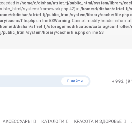
exceeded in
/home/d/dishan/atriet.tj/public_html/system/library/cach
j/public_html/system/framework.php:42) in
/home/d/dishan/atriet.tj/
home/d/dishan/atriet.tj/public_html/system/library/cache/file.php
o
ary/cache/file.php
on line
53
Warning
: Cannot modify header informati
/home/d/dishan/atriet.tj/storage/modification/catalog/controller/
j/public_html/system/library/cache/file.php
on line
53
найти
+992 (9
АКСЕССУАРЫ
КАТАЛОГИ
КРАСОТА И ЗДОРОВЬЕ