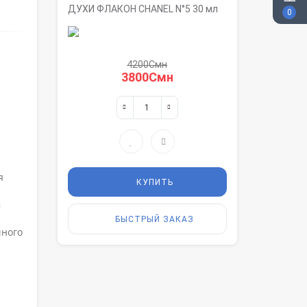
ДУХИ ФЛАКОН CHANEL N°5 30 мл
0
4200Смн
3800Смн
я
КУПИТЬ
м
БЫСТРЫЙ ЗАКАЗ
чного