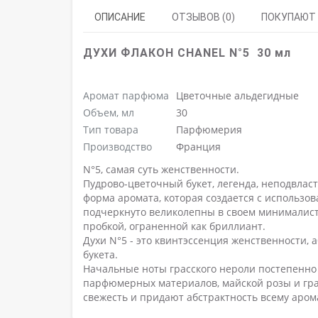
ОПИСАНИЕ
ОТЗЫВОВ (0)
ПОКУПАЮТ
ДУХИ ФЛАКОН CHANEL N°5 30 мл
Аромат парфюма
Цветочные альдегидные
Объем, мл
30
Тип товара
Парфюмерия
Производство
Франция
N°5, самая суть женственности.
Пудрово-цветочный букет, легенда,
неподвласт
форма аромата, которая создается с использ
подчеркнуто великолепны в своем минималис
пробкой, ограненной как бриллиант.
Духи N°5 - это квинтэссенция женственности, 
букета.
Начальные ноты грасского нероли постепенно
парфюмерных материалов, майской розы и гра
свежесть и придают абстрактность всему аром