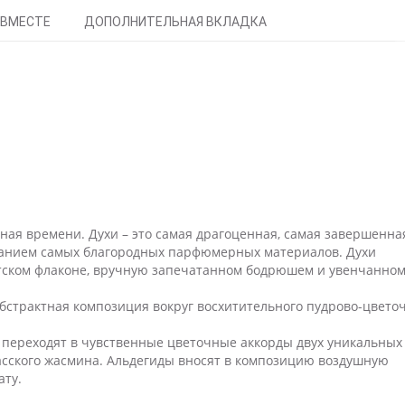
 ВМЕСТЕ
ДОПОЛНИТЕЛЬНАЯ ВКЛАДКА
ная времени. Духи – это самая драгоценная, самая завершенна
ованием самых благородных парфюмерных материалов. Духи
тском флаконе, вручную запечатанном бодрюшем и увенчанно
абстрактная композиция вокруг восхитительного пудрово-цвето
 переходят в чувственные цветочные аккорды двух уникальных
сского жасмина. Альдегиды вносят в композицию воздушную
ату.