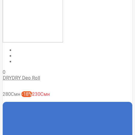
0
DRYDRY Deo Roll
280Смн
-18%
230Смн