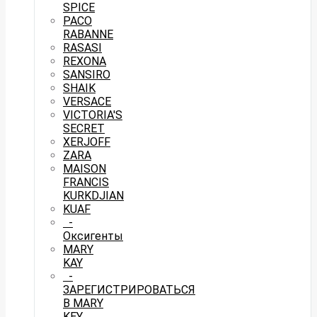
SPICE
PACO
RABANNE
RASASI
REXONA
SANSIRO
SHAIK
VERSACE
VICTORIA'S
SECRET
XERJOFF
ZARA
MAISON
FRANCIS
KURKDJIAN
KUAF
-
Оксигенты
MARY
KAY
-
ЗАРЕГИСТРИРОВАТЬСЯ
В MARY
KEY