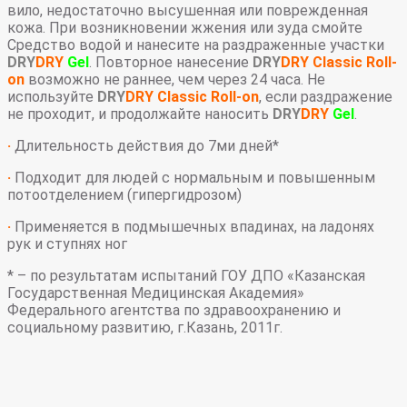
вило, недостаточно высушенная или поврежденная
кожа. При возникновении жжения или зуда смойте
Средство водой и нанесите на раздраженные участки
DRY
DRY
Gel
. Повторное нанесение
DRY
DRY Classic Roll-
on
возможно не раннее, чем через 24 часа. Не
используйте
DRY
DRY Classic Roll-on
, если раздражение
не проходит, и продолжайте наносить
DRY
DRY
Gel
.
·
Длительность действия до 7ми дней*
·
Подходит для людей с нормальным и повышенным
потоотделением (гипергидрозом)
·
Применяется в подмышечных впадинах, на ладонях
рук и ступнях ног
* – по результатам испытаний ГОУ ДПО «Казанская
Государственная Медицинская Академия»
Федерального агентства по здравоохранению и
социальному развитию, г.Казань, 2011г.