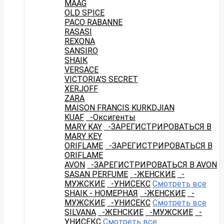
MAAG
OLD SPICE
PACO RABANNE
RASASI
REXONA
SANSIRO
SHAIK
VERSACE
VICTORIA'S SECRET
XERJOFF
ZARA
MAISON FRANCIS KURKDJIAN
KUAF
-Оксигенты
MARY KAY
-ЗАРЕГИСТРИРОВАТЬСЯ В
MARY KEY
ORIFLAME
-ЗАРЕГИСТРИРОВАТЬСЯ В
ORIFLAME
AVON
-ЗАРЕГИСТРИРОВАТЬСЯ В AVON
SASAN PERFUME
-ЖЕНСКИЕ
-
МУЖСКИЕ
-УНИСЕКС
Смотреть все
SHAIK - НОМЕРНАЯ
-ЖЕНСКИЕ
-
МУЖСКИЕ
-УНИСЕКС
Смотреть все
SILVANA
-ЖЕНСКИЕ
-МУЖСКИЕ
-
УНИСЕКС
Смотреть все