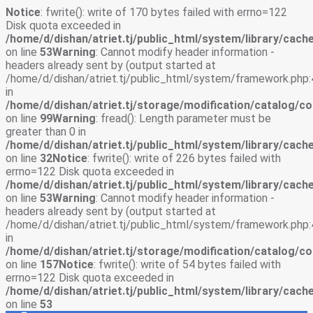
Notice
: fwrite(): write of 170 bytes failed with errno=122
Disk quota exceeded in
/home/d/dishan/atriet.tj/public_html/system/library/cache
on line
53
Warning
: Cannot modify header information -
headers already sent by (output started at
/home/d/dishan/atriet.tj/public_html/system/framework.php:
in
/home/d/dishan/atriet.tj/storage/modification/catalog/co
on line
99
Warning
: fread(): Length parameter must be
greater than 0 in
/home/d/dishan/atriet.tj/public_html/system/library/cache
on line
32
Notice
: fwrite(): write of 226 bytes failed with
errno=122 Disk quota exceeded in
/home/d/dishan/atriet.tj/public_html/system/library/cache
on line
53
Warning
: Cannot modify header information -
headers already sent by (output started at
/home/d/dishan/atriet.tj/public_html/system/framework.php:
in
/home/d/dishan/atriet.tj/storage/modification/catalog/co
on line
157
Notice
: fwrite(): write of 54 bytes failed with
errno=122 Disk quota exceeded in
/home/d/dishan/atriet.tj/public_html/system/library/cache
on line
53