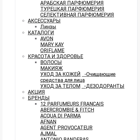
АРАБСКАЯ ПАРФЮМЕРИЯ
ТУРЕЦКАЯ ПАРФЮМЕРИЯ
СЕЛЕКТИВНАЯ ПАРФЮМЕРИЯ
АКСЕССУАРЫ
Линзы
КАТАЛОГИ
AVON
MARY KAY
ORIFLAME
КРАСОТА И ЗДОРОВЬЕ
ВОЛОСЫ
МАКИЯЖ
УХОД ЗА КОЖЕЙ
-Очищающие
средства для лица
УХОД ЗА ТЕЛОМ
-ДЕЗОДОРАНТЫ
АКЦИЯ
БРЕНДЫ
12 PARFUMEURS FRANCAIS
ABERCROMBIE & FITCH
ACQUA DI PARMA
AFNAN
AGENT PROVOCATEUR
AJMAL
ANTONIO BANDERAS