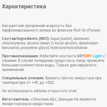
Характеристика
Бесцветная прозрачная жидкость без
парфюмированного запаха во флаконе Roll-On (Ролик)
Состав/Ingredients (INCI):
Aqua (water), aluminum
chlorohydrate, alcohol denat (t-butyl alcohol, denatonium
benzoate), propylene glycol, hydroxyethylcellulose
Противопоказания:
Избегайте контакта
DRY
DRY
Light
с
глазами. В случае попадания средства в глаза, промойте
большим количеством воды. Только для наружного
применения.
Специальные условия:
Хранить плотно закрытым при
температуре от +4С до +50С
Не использовать вблизи открытого огня.
Изготовитель:
«Лексима АБ», Швеция Не является
лекарственным средством.