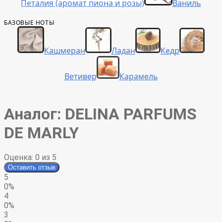
Петалия (аромат пиона и розы)
Ваниль
БАЗОВЫЕ НОТЫ
Кашмеран
Ладан
Кедр
Ветивер
Карамель
Аналог
: DELINA PARFUMS
DE MARLY
Оценка:
0
из 5
Оставить отзыв
5
0%
4
0%
3