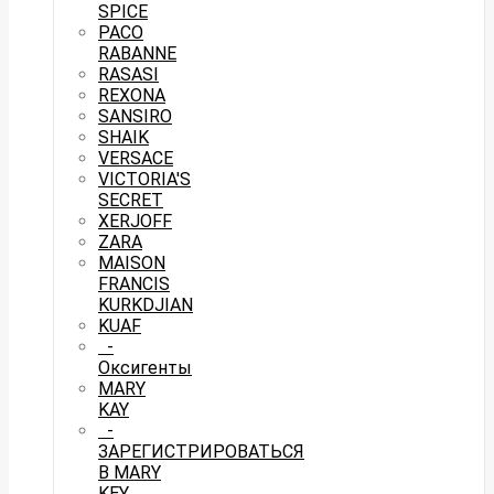
SPICE
PACO
RABANNE
RASASI
REXONA
SANSIRO
SHAIK
VERSACE
VICTORIA'S
SECRET
XERJOFF
ZARA
MAISON
FRANCIS
KURKDJIAN
KUAF
-
Оксигенты
MARY
KAY
-
ЗАРЕГИСТРИРОВАТЬСЯ
В MARY
KEY