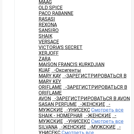
MAAG
OLD SPICE
PACO RABANNE
RASASI
REXONA
SANSIRO
SHAIK
VERSACE
VICTORIA'S SECRET
XERJOFF
ZARA
MAISON FRANCIS KURKDJIAN
KUAF
-Оксигенты
MARY KAY
-ЗАРЕГИСТРИРОВАТЬСЯ В
MARY KEY
ORIFLAME
-ЗАРЕГИСТРИРОВАТЬСЯ В
ORIFLAME
AVON
-ЗАРЕГИСТРИРОВАТЬСЯ В AVON
SASAN PERFUME
-ЖЕНСКИЕ
-
МУЖСКИЕ
-УНИСЕКС
Смотреть все
SHAIK - НОМЕРНАЯ
-ЖЕНСКИЕ
-
МУЖСКИЕ
-УНИСЕКС
Смотреть все
SILVANA
-ЖЕНСКИЕ
-МУЖСКИЕ
-
УНИСЕКС
Смотреть все