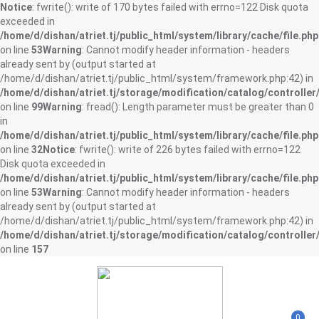
Notice
: fwrite(): write of 170 bytes failed with errno=122 Disk quota
exceeded in
/home/d/dishan/atriet.tj/public_html/system/library/cache/file.php
on line
53
Warning
: Cannot modify header information - headers
already sent by (output started at
/home/d/dishan/atriet.tj/public_html/system/framework.php:42) in
/home/d/dishan/atriet.tj/storage/modification/catalog/controller
on line
99
Warning
: fread(): Length parameter must be greater than 0
in
/home/d/dishan/atriet.tj/public_html/system/library/cache/file.php
on line
32
Notice
: fwrite(): write of 226 bytes failed with errno=122
Disk quota exceeded in
/home/d/dishan/atriet.tj/public_html/system/library/cache/file.php
on line
53
Warning
: Cannot modify header information - headers
already sent by (output started at
/home/d/dishan/atriet.tj/public_html/system/framework.php:42) in
/home/d/dishan/atriet.tj/storage/modification/catalog/controller
on line
157
0