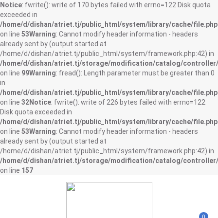
Notice
: fwrite(): write of 170 bytes failed with errno=122 Disk quota
exceeded in
/home/d/dishan/atriet.tj/public_html/system/library/cache/file.php
on line
53
Warning
: Cannot modify header information - headers
already sent by (output started at
/home/d/dishan/atriet.tj/public_html/system/framework.php:42) in
/home/d/dishan/atriet.tj/storage/modification/catalog/controller
on line
99
Warning
: fread(): Length parameter must be greater than 0
in
/home/d/dishan/atriet.tj/public_html/system/library/cache/file.php
on line
32
Notice
: fwrite(): write of 226 bytes failed with errno=122
Disk quota exceeded in
/home/d/dishan/atriet.tj/public_html/system/library/cache/file.php
on line
53
Warning
: Cannot modify header information - headers
already sent by (output started at
/home/d/dishan/atriet.tj/public_html/system/framework.php:42) in
/home/d/dishan/atriet.tj/storage/modification/catalog/controller
on line
157
0