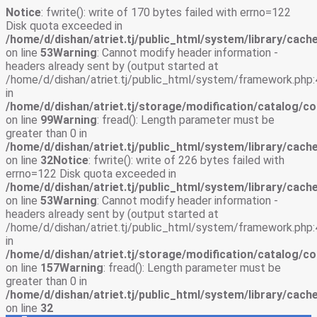
Notice
: fwrite(): write of 170 bytes failed with errno=122
Disk quota exceeded in
/home/d/dishan/atriet.tj/public_html/system/library/cache
on line
53
Warning
: Cannot modify header information -
headers already sent by (output started at
/home/d/dishan/atriet.tj/public_html/system/framework.php:
in
/home/d/dishan/atriet.tj/storage/modification/catalog/co
on line
99
Warning
: fread(): Length parameter must be
greater than 0 in
/home/d/dishan/atriet.tj/public_html/system/library/cache
on line
32
Notice
: fwrite(): write of 226 bytes failed with
errno=122 Disk quota exceeded in
/home/d/dishan/atriet.tj/public_html/system/library/cache
on line
53
Warning
: Cannot modify header information -
headers already sent by (output started at
/home/d/dishan/atriet.tj/public_html/system/framework.php:
in
/home/d/dishan/atriet.tj/storage/modification/catalog/co
on line
157
Warning
: fread(): Length parameter must be
greater than 0 in
/home/d/dishan/atriet.tj/public_html/system/library/cache
on line
32