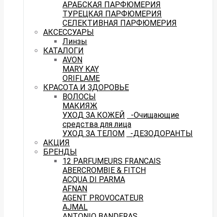
АРАБСКАЯ ПАРФЮМЕРИЯ
ТУРЕЦКАЯ ПАРФЮМЕРИЯ
СЕЛЕКТИВНАЯ ПАРФЮМЕРИЯ
АКСЕССУАРЫ
Линзы
КАТАЛОГИ
AVON
MARY KAY
ORIFLAME
КРАСОТА И ЗДОРОВЬЕ
ВОЛОСЫ
МАКИЯЖ
УХОД ЗА КОЖЕЙ
-Очищающие
средства для лица
УХОД ЗА ТЕЛОМ
-ДЕЗОДОРАНТЫ
АКЦИЯ
БРЕНДЫ
12 PARFUMEURS FRANCAIS
ABERCROMBIE & FITCH
ACQUA DI PARMA
AFNAN
AGENT PROVOCATEUR
AJMAL
ANTONIO BANDERAS