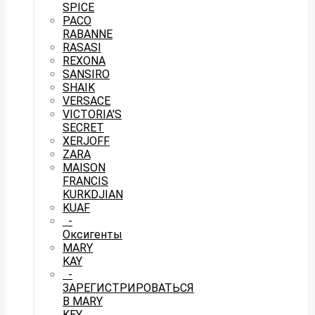
SPICE
PACO
RABANNE
RASASI
REXONA
SANSIRO
SHAIK
VERSACE
VICTORIA'S
SECRET
XERJOFF
ZARA
MAISON
FRANCIS
KURKDJIAN
KUAF
-
Оксигенты
MARY
KAY
-
ЗАРЕГИСТРИРОВАТЬСЯ
В MARY
KEY