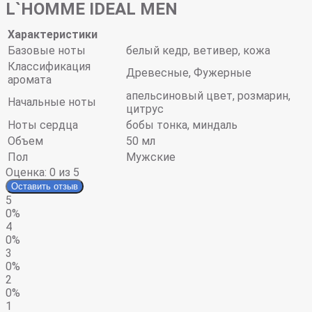
L`HOMME IDEAL MEN
Характеристики
Базовые ноты
белый кедр, ветивер, кожа
Классификация
Древесные, Фужерные
аромата
апельсиновый цвет, розмарин,
Начальные ноты
цитрус
Ноты сердца
бобы тонка, миндаль
Объем
50 мл
Пол
Мужские
Оценка:
0
из 5
Оставить отзыв
5
0%
4
0%
3
0%
2
0%
1