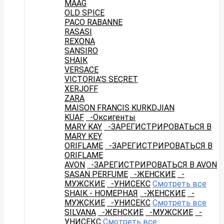
MAAG
OLD SPICE
PACO RABANNE
RASASI
REXONA
SANSIRO
SHAIK
VERSACE
VICTORIA'S SECRET
XERJOFF
ZARA
MAISON FRANCIS KURKDJIAN
KUAF
-Оксигенты
MARY KAY
-ЗАРЕГИСТРИРОВАТЬСЯ В
MARY KEY
ORIFLAME
-ЗАРЕГИСТРИРОВАТЬСЯ В
ORIFLAME
AVON
-ЗАРЕГИСТРИРОВАТЬСЯ В AVON
SASAN PERFUME
-ЖЕНСКИЕ
-
МУЖСКИЕ
-УНИСЕКС
Смотреть все
SHAIK - НОМЕРНАЯ
-ЖЕНСКИЕ
-
МУЖСКИЕ
-УНИСЕКС
Смотреть все
SILVANA
-ЖЕНСКИЕ
-МУЖСКИЕ
-
УНИСЕКС
Смотреть все