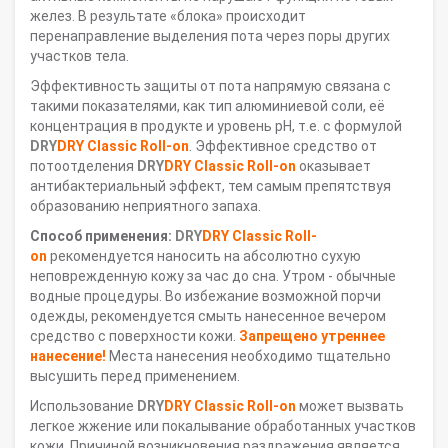
желез. В результате «блока» происходит
перенаправление выделения пота через поры других
участков тела.
Эффективность защиты от пота напрямую связана с
такими показателями, как тип алюминиевой соли, её
концентрация в продукте и уровень pH, т.е. с формулой
DRY
DRY Classic Roll-on
. Эффективное средство от
потоотделения
DRY
DRY Classic Roll-on
оказывает
антибактериальный эффект, тем самым препятствуя
образованию неприятного запаха.
Способ применения:
DRY
DRY Classic Roll-
on
рекомендуется наносить на абсолютно сухую
неповрежденную кожу за час до сна. Утром - обычные
водные процедуры. Во избежание возможной порчи
одежды, рекомендуется смыть нанесенное вечером
средство с поверхности кожи.
Запрещено утреннее
нанесение!
Места нанесения необходимо тщательно
высушить перед применением.
Использование
DRY
DRY Classic Roll-on
может вызвать
легкое жжение или покалывание обработанных участков
кожи. Причиной возникновения раздражения является,