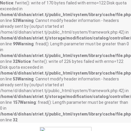
Notice
: fwrite(): write of 170 bytes failed with errno=122 Disk quota
exceeded in
/home/d/dishan/atriet.tj/public_html/system/library/cache/file.php
on line
53
Warning
: Cannot modify header information - headers
already sent by (output started at
/home/d/dishan/atriet.tj/public_html/system/framework.php:42) in
/home/d/dishan/atriet.tj/storage/modification/catalog/controller
on line
99
Warning
: fread(): Length parameter must be greater than 0
in
/home/d/dishan/atriet.tj/public_html/system/library/cache/file.php
on line
32
Notice
: fwrite(): write of 226 bytes failed with errno=122
Disk quota exceeded in
/home/d/dishan/atriet.tj/public_html/system/library/cache/file.php
on line
53
Warning
: Cannot modify header information - headers
already sent by (output started at
/home/d/dishan/atriet.tj/public_html/system/framework.php:42) in
/home/d/dishan/atriet.tj/storage/modification/catalog/controller
on line
157
Warning
: fread(): Length parameter must be greater than
0 in
/home/d/dishan/atriet.tj/public_html/system/library/cache/file.php
on line
32