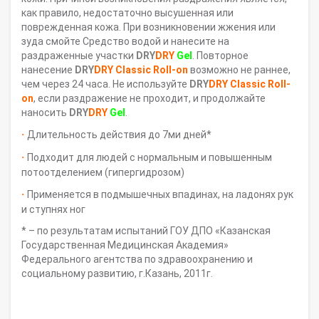
как правило, недостаточно высушенная или
поврежденная кожа. При возникновении жжения или
зуда смойте Средство водой и нанесите на
раздраженные участки
DRY
DRY
Gel
. Повторное
нанесение
DRY
DRY Classic Roll-on
возможно не раннее,
чем через 24 часа. Не используйте
DRY
DRY Classic Roll-
on
, если раздражение не проходит, и продолжайте
наносить
DRY
DRY
Gel
.
·
Длительность действия до 7ми дней*
·
Подходит для людей с нормальным и повышенным
потоотделением (гипергидрозом)
·
Применяется в подмышечных впадинах, на ладонях рук
и ступнях ног
* – по результатам испытаний ГОУ ДПО «Казанская
Государственная Медицинская Академия»
Федерального агентства по здравоохранению и
социальному развитию, г.Казань, 2011г.