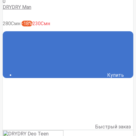
0
DRYDRY Man
280Смн
-18%
230Смн
Купить
Быстрый заказ