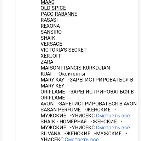
MAAG
OLD SPICE
PACO RABANNE
RASASI
REXONA
SANSIRO
SHAIK
VERSACE
VICTORIA'S SECRET
XERJOFF
ZARA
MAISON FRANCIS KURKDJIAN
KUAF
-Оксигенты
MARY KAY
-ЗАРЕГИСТРИРОВАТЬСЯ В
MARY KEY
ORIFLAME
-ЗАРЕГИСТРИРОВАТЬСЯ В
ORIFLAME
AVON
-ЗАРЕГИСТРИРОВАТЬСЯ В AVON
SASAN PERFUME
-ЖЕНСКИЕ
-
МУЖСКИЕ
-УНИСЕКС
Смотреть все
SHAIK - НОМЕРНАЯ
-ЖЕНСКИЕ
-
МУЖСКИЕ
-УНИСЕКС
Смотреть все
SILVANA
-ЖЕНСКИЕ
-МУЖСКИЕ
-
УНИСЕКС
Смотреть все