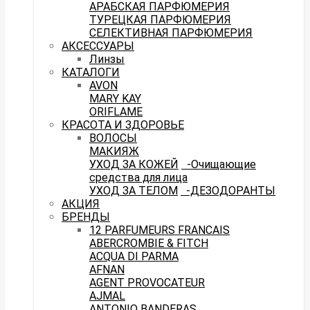
АРАБСКАЯ ПАРФЮМЕРИЯ
ТУРЕЦКАЯ ПАРФЮМЕРИЯ
СЕЛЕКТИВНАЯ ПАРФЮМЕРИЯ
АКСЕССУАРЫ
Линзы
КАТАЛОГИ
AVON
MARY KAY
ORIFLAME
КРАСОТА И ЗДОРОВЬЕ
ВОЛОСЫ
МАКИЯЖ
УХОД ЗА КОЖЕЙ
-Очищающие
средства для лица
УХОД ЗА ТЕЛОМ
-ДЕЗОДОРАНТЫ
АКЦИЯ
БРЕНДЫ
12 PARFUMEURS FRANCAIS
ABERCROMBIE & FITCH
ACQUA DI PARMA
AFNAN
AGENT PROVOCATEUR
AJMAL
ANTONIO BANDERAS