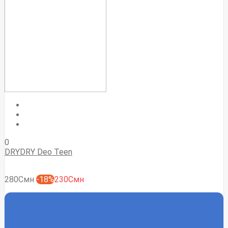
0
DRYDRY Deo Teen
280Смн
-18%
230Смн