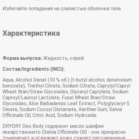
Избегайте попадания на слизистые оболочки тела.
Характеристика
Форма выпуска:
Жидкость, спрей
Состав/Ingredients (INCI):
Aqua, Alcohol Denat (10 % об.) (t-butyl alcohol, denatonium
benzoate), Triethyl Citrate, Sodium Citrate, Caprylyl/Capryl
Wheat Bran/Straw Glycosides, Glyceryl Caprylate, Sodium
Caproyl/Lauroyl Lactylate, Fusel Wheat Bran/Straw
Glycosides, Aloe Barbadensis Leaf Extract, Polyglyceryl-5
Oleate, Sodium Cocoyl Glutamate, Xanthan Gum, Salvia
Officinalis Oil, Citric Acid, Sodium Hydroxide
DRYDRY Deo Body содержит масло шалфея
лекарственного (Salvia Officinalis Oil) - оно прекрасно
тонизирует и освежает кожу, сужает расширенные