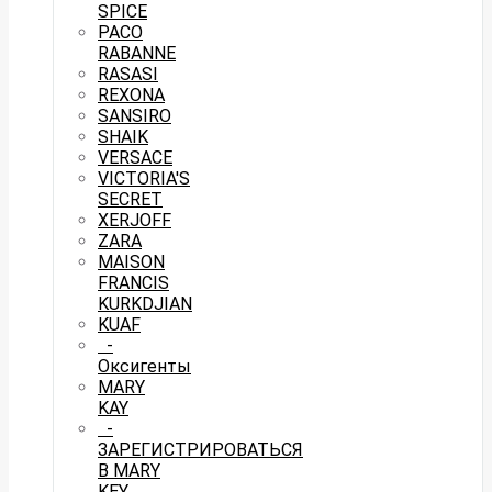
SPICE
PACO
RABANNE
RASASI
REXONA
SANSIRO
SHAIK
VERSACE
VICTORIA'S
SECRET
XERJOFF
ZARA
MAISON
FRANCIS
KURKDJIAN
KUAF
-
Оксигенты
MARY
KAY
-
ЗАРЕГИСТРИРОВАТЬСЯ
В MARY
KEY