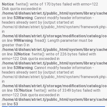
Notice
: fwrite(): write of 170 bytes failed with errno=122
Disk quota exceeded in
/home/d/dishan/atriet.tj/public_html/system/library/cache
on line
53
Warning
: Cannot modify header information -
headers already sent by (output started at
/home/d/dishan/atriet.tj/public_html/system/framework.php:
in
/home/d/dishan/atriet.tj/storage/modification/catalog/co
on line
99
Warning
: fread(): Length parameter must be
greater than 0 in
/home/d/dishan/atriet.tj/public_html/system/library/cache
on line
32
Notice
: fwrite(): write of 226 bytes failed with
errno=122 Disk quota exceeded in
/home/d/dishan/atriet.tj/public_html/system/library/cache
on line
53
Warning
: Cannot modify header information -
headers already sent by (output started at
/home/d/dishan/atriet.tj/public_html/system/framework.php:
in
/home/d/dishan/atriet.tj/storage/modification/catalog/co
on line
157
Notice
: fwrite(): write of 3349 bytes failed with
errno=122 Disk quota exceeded in
/home/d/dishan/atriet.tj/public_html/system/library/cache
on line
53