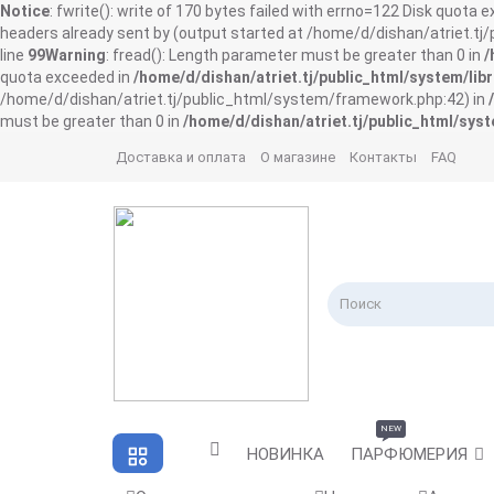
Notice
: fwrite(): write of 170 bytes failed with errno=122 Disk quota 
headers already sent by (output started at /home/d/dishan/atriet.t
line
99
Warning
: fread(): Length parameter must be greater than 0 in
/
quota exceeded in
/home/d/dishan/atriet.tj/public_html/system/libr
/home/d/dishan/atriet.tj/public_html/system/framework.php:42) in
must be greater than 0 in
/home/d/dishan/atriet.tj/public_html/syst
Доставка и оплата
О магазине
Контакты
FAQ
NEW
НОВИНКА
ПАРФЮМЕРИЯ