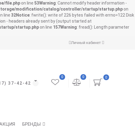
e/file.php
on line
53
Warning
: Cannot modify header information -
storage/modification/catalog/controller/startup/startup.php
on
n line
32
Notice
: fwrite(): write of 226 bytes failed with errno=122 Disk
on - headers already sent by (output started at
startup/startup.php
on line
157
Warning
: fread(): Length parameter
Личный кабинет
0
0
0
17) 37-42-42
АКЦИЯ
БРЕНДЫ