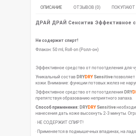
ОПИСАНИЕ
ОТЗЫВОВ (0)
ПОКУПАЮТ
ДРАЙ ДРАЙ Сенситив
Эффективное с
Не содержит спирт!
Флакон: 50 ml, Roll-on (Ролл-он)
Эффективное средство от потоотделения для чу
Уникальный состав
DRY
DRY
Sensitive
позволяет 
кожи. Внимание: функции потовых желез не нар
Эффективное средство от потоотделения
DRY
D
препятствуя образованию неприятного запаха.
Способ применения:
DRY
DRY
Sensitive
необходим
нанесения дать коже высохнуть 2-3 минуты. Огр
· НЕ СОДЕРЖИТ СПИРТ!
· Применяется в подмышечных впадинах, на ладо