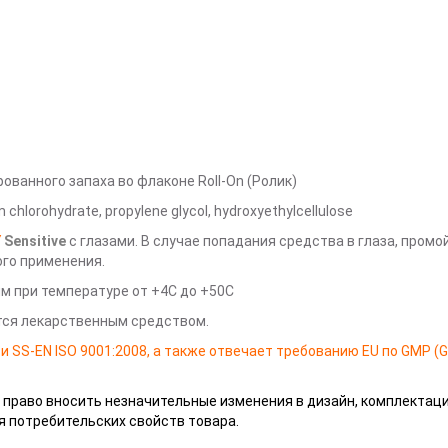
ванного запаха во флаконе Roll-On (Ролик)
chlorohydrate, propylene glycol, hydroxyethylcellulose
Y
Sensitive
с глазами. В случае попадания средства в глаза, промо
го применения.
м при температуре от +4С до +50С
тся лекарственным средством.
 и SS-EN ISO 9001:2008, а также отвечает требованию EU по GMP (
 право вносить незначительные изменения в дизайн, комплектаци
я потребительских свойств товара.