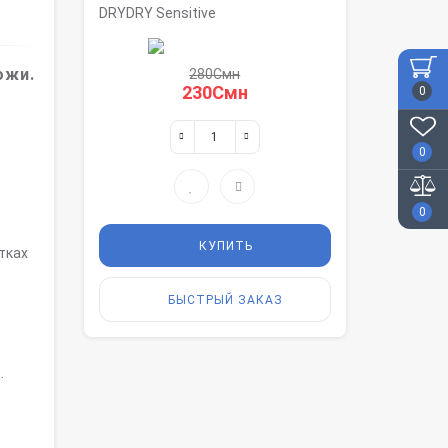
DRYDRY Sensitive
ожи.
280Смн
230Смн
0
0
0
КУПИТЬ
тках
БЫСТРЫЙ ЗАКАЗ
.