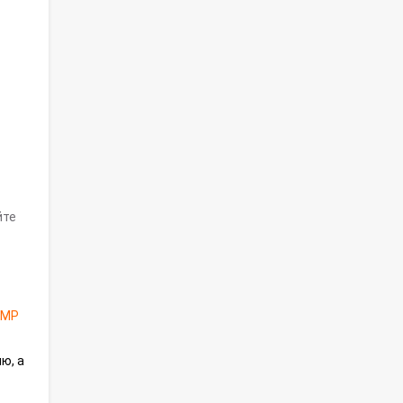
йте
GMP
ю, а