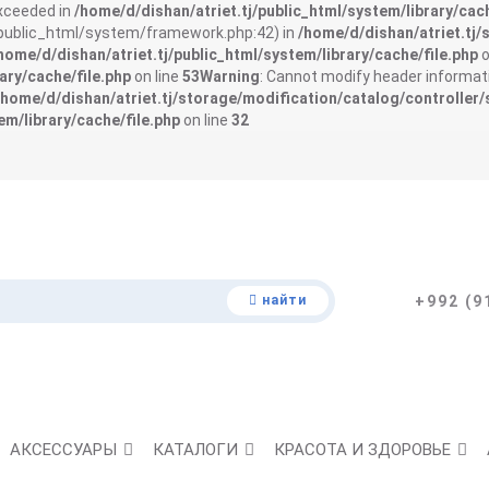
exceeded in
/home/d/dishan/atriet.tj/public_html/system/library/cach
j/public_html/system/framework.php:42) in
/home/d/dishan/atriet.tj/
home/d/dishan/atriet.tj/public_html/system/library/cache/file.php
o
ary/cache/file.php
on line
53
Warning
: Cannot modify header informati
/home/d/dishan/atriet.tj/storage/modification/catalog/controller/
em/library/cache/file.php
on line
32
найти
+992 (9
АКСЕССУАРЫ
КАТАЛОГИ
КРАСОТА И ЗДОРОВЬЕ