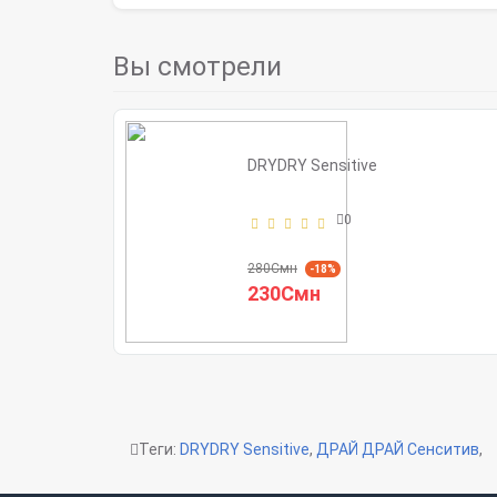
Вы смотрели
DRYDRY Sensitive
0
280Смн
-18%
230Смн
Теги:
DRYDRY Sensitive
,
ДРАЙ ДРАЙ Сенситив
,