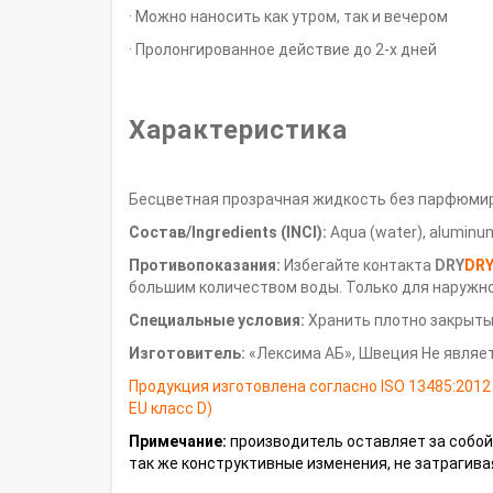
· Можно наносить как утром, так и вечером
· Пролонгированное действие до 2-х дней
Характеристика
Бесцветная прозрачная жидкость без парфюмиро
Состав/Ingredients (INCI):
Aqua (water), aluminum 
Противопоказания:
Избегайте контакта
DRY
DR
большим количеством воды. Только для наружно
Специальные условия:
Хранить плотно закрыты
Изготовитель:
«Лексима АБ», Швеция Не являе
Продукция изготовлена согласно ISO 13485:2012
EU класс D)
Примечание:
производитель оставляет за собой
так же конструктивные изменения, не затрагива