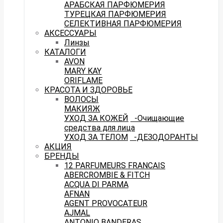
АРАБСКАЯ ПАРФЮМЕРИЯ
ТУРЕЦКАЯ ПАРФЮМЕРИЯ
СЕЛЕКТИВНАЯ ПАРФЮМЕРИЯ
АКСЕССУАРЫ
Линзы
КАТАЛОГИ
AVON
MARY KAY
ORIFLAME
КРАСОТА И ЗДОРОВЬЕ
ВОЛОСЫ
МАКИЯЖ
УХОД ЗА КОЖЕЙ
-Очищающие
средства для лица
УХОД ЗА ТЕЛОМ
-ДЕЗОДОРАНТЫ
АКЦИЯ
БРЕНДЫ
12 PARFUMEURS FRANCAIS
ABERCROMBIE & FITCH
ACQUA DI PARMA
AFNAN
AGENT PROVOCATEUR
AJMAL
ANTONIO BANDERAS