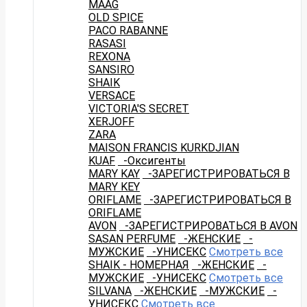
MAAG
OLD SPICE
PACO RABANNE
RASASI
REXONA
SANSIRO
SHAIK
VERSACE
VICTORIA'S SECRET
XERJOFF
ZARA
MAISON FRANCIS KURKDJIAN
KUAF
-Оксигенты
MARY KAY
-ЗАРЕГИСТРИРОВАТЬСЯ В
MARY KEY
ORIFLAME
-ЗАРЕГИСТРИРОВАТЬСЯ В
ORIFLAME
AVON
-ЗАРЕГИСТРИРОВАТЬСЯ В AVON
SASAN PERFUME
-ЖЕНСКИЕ
-
МУЖСКИЕ
-УНИСЕКС
Смотреть все
SHAIK - НОМЕРНАЯ
-ЖЕНСКИЕ
-
МУЖСКИЕ
-УНИСЕКС
Смотреть все
SILVANA
-ЖЕНСКИЕ
-МУЖСКИЕ
-
УНИСЕКС
Смотреть все