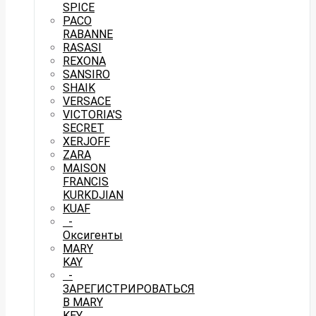
SPICE
PACO
RABANNE
RASASI
REXONA
SANSIRO
SHAIK
VERSACE
VICTORIA'S
SECRET
XERJOFF
ZARA
MAISON
FRANCIS
KURKDJIAN
KUAF
-
Оксигенты
MARY
KAY
-
ЗАРЕГИСТРИРОВАТЬСЯ
В MARY
KEY