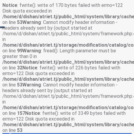
Notice
: fwrite(): write of 170 bytes failed with errno=122
Disk quota exceeded in
/home/d/dishan/atriet.tj/public_html/system/library/cache
on line
53
Warning
: Cannot modify header information -
headers already sent by (output started at
/home/d/dishan/atriet.tj/public_html/system/framework.php:
in
/home/d/dishan/atriet.tj/storage/modification/catalog/co
on line
99
Warning
: fread(): Length parameter must be
greater than 0 in
/home/d/dishan/atriet.tj/public_html/system/library/cache
on line
32
Notice
: fwrite(): write of 226 bytes failed with
errno=122 Disk quota exceeded in
/home/d/dishan/atriet.tj/public_html/system/library/cache
on line
53
Warning
: Cannot modify header information -
headers already sent by (output started at
/home/d/dishan/atriet.tj/public_html/system/framework.php:
in
/home/d/dishan/atriet.tj/storage/modification/catalog/co
on line
157
Notice
: fwrite(): write of 3349 bytes failed with
errno=122 Disk quota exceeded in
/home/d/dishan/atriet.tj/public_html/system/library/cache
on line
53