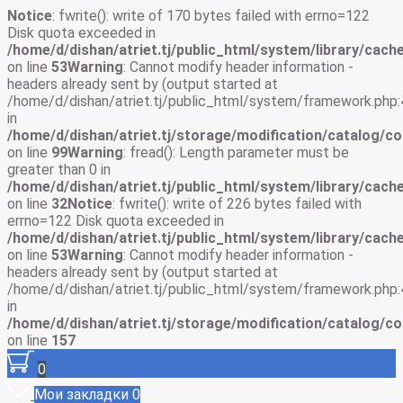
Notice
: fwrite(): write of 170 bytes failed with errno=122
Disk quota exceeded in
/home/d/dishan/atriet.tj/public_html/system/library/cache
on line
53
Warning
: Cannot modify header information -
headers already sent by (output started at
/home/d/dishan/atriet.tj/public_html/system/framework.php:
in
/home/d/dishan/atriet.tj/storage/modification/catalog/co
on line
99
Warning
: fread(): Length parameter must be
greater than 0 in
/home/d/dishan/atriet.tj/public_html/system/library/cache
on line
32
Notice
: fwrite(): write of 226 bytes failed with
errno=122 Disk quota exceeded in
/home/d/dishan/atriet.tj/public_html/system/library/cache
on line
53
Warning
: Cannot modify header information -
headers already sent by (output started at
/home/d/dishan/atriet.tj/public_html/system/framework.php:
in
/home/d/dishan/atriet.tj/storage/modification/catalog/co
on line
157
0
Мои закладки
0