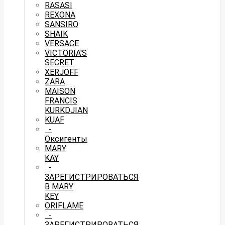
RASASI
REXONA
SANSIRO
SHAIK
VERSACE
VICTORIA'S
SECRET
XERJOFF
ZARA
MAISON
FRANCIS
KURKDJIAN
KUAF
-
Оксигенты
MARY
KAY
-
ЗАРЕГИСТРИРОВАТЬСЯ
В MARY
KEY
ORIFLAME
-
ЗАРЕГИСТРИРОВАТЬСЯ