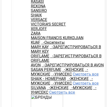
RASASI
REXONA
SANSIRO
SHAIK
VERSACE
VICTORIA'S SECRET
XERJOFF
ZARA
MAISON FRANCIS KURKDJIAN
KUAF
-Оксигенты
MARY KAY
-ЗАРЕГИСТРИРОВАТЬСЯ В
MARY KEY
ORIFLAME
-ЗАРЕГИСТРИРОВАТЬСЯ В
ORIFLAME
AVON
-ЗАРЕГИСТРИРОВАТЬСЯ В AVON
SASAN PERFUME
-ЖЕНСКИЕ
-
МУЖСКИЕ
-УНИСЕКС
Смотреть все
SHAIK - НОМЕРНАЯ
-ЖЕНСКИЕ
-
МУЖСКИЕ
-УНИСЕКС
Смотреть все
SILVANA
-ЖЕНСКИЕ
-МУЖСКИЕ
-
УНИСЕКС
Смотреть все