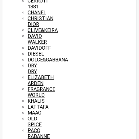
CERRUTI
1881
CHANEL
CHRISTIAN
DIOR
CLIVE&KEIRA
DAVID
WALKER
DAVIDOFF
DIESEL
DOLCE&GABBANA
DRY
DRY
ELIZABETH
ARDEN
FRAGRANCE
WORLD
KHALIS
LATTAFA
MAAG
OLD
SPICE
PACO
RABANNE