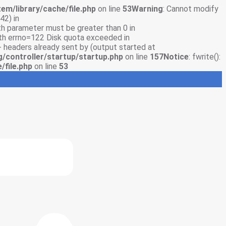
em/library/cache/file.php
on line
53
Warning
: Cannot modify
42) in
gth parameter must be greater than 0 in
with errno=122 Disk quota exceeded in
- headers already sent by (output started at
g/controller/startup/startup.php
on line
157
Notice
: fwrite():
/file.php
on line
53