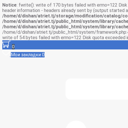
Notice
: fwrite(): write of 170 bytes failed with errno=122 Di
header information - headers already sent by (output started
/home/d/dishan/atriet.tj/storage/modification/catalog/co
/home/d/dishan/atriet.tj/public_html/system/library/cache
/home/d/dishan/atriet.tj/public_html/system/library/cache
/home/d/dishan/atriet.tj/public_html/system/framework.php:
write of 54 bytes failed with errno=122 Disk quota exceeded 
0
Мои закладки
0