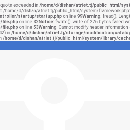
sk quota exceeded in
/home/d/dishan/atriet.tj/public_html/syst
 at /home/d/dishan/atriet.tj/public_html/system/framework.php:
ntroller/startup/startup.php
on line
99
Warning
: fread(): Len
/file.php
on line
32
Notice
: fwrite(): write of 226 bytes failed 
/file.php
on line
53
Warning
: Cannot modify header information 
42) in
/home/d/dishan/atriet.tj/storage/modification/catalo
in
/home/d/dishan/atriet.tj/public_html/system/library/cache