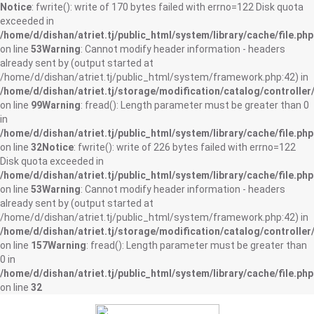
Notice
: fwrite(): write of 170 bytes failed with errno=122 Disk quota
exceeded in
/home/d/dishan/atriet.tj/public_html/system/library/cache/file.php
on line
53
Warning
: Cannot modify header information - headers
already sent by (output started at
/home/d/dishan/atriet.tj/public_html/system/framework.php:42) in
/home/d/dishan/atriet.tj/storage/modification/catalog/controller
on line
99
Warning
: fread(): Length parameter must be greater than 0
in
/home/d/dishan/atriet.tj/public_html/system/library/cache/file.php
on line
32
Notice
: fwrite(): write of 226 bytes failed with errno=122
Disk quota exceeded in
/home/d/dishan/atriet.tj/public_html/system/library/cache/file.php
on line
53
Warning
: Cannot modify header information - headers
already sent by (output started at
/home/d/dishan/atriet.tj/public_html/system/framework.php:42) in
/home/d/dishan/atriet.tj/storage/modification/catalog/controller
on line
157
Warning
: fread(): Length parameter must be greater than
0 in
/home/d/dishan/atriet.tj/public_html/system/library/cache/file.php
on line
32