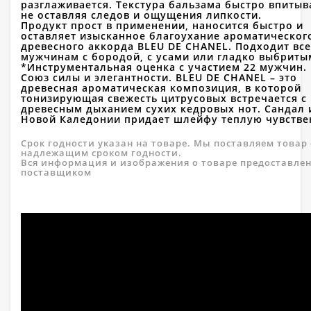
разглаживается. Текстура бальзама быстро впитыв
не оставляя следов и ощущения липкости.
Продукт прост в применении, наносится быстро и
оставляет изысканное благоухание ароматическог
древесного аккорда BLEU DE CHANEL. Подходит все
мужчинам с бородой, с усами или гладко выбриты
*Инструментальная оценка с участием 22 мужчин.
Союз силы и элегантности. BLEU DE CHANEL – это
древесная ароматическая композиция, в которой
тонизирующая свежесть цитрусовых встречается с
древесным дыханием сухих кедровых нот. Сандал 
Новой Каледонии придает шлейфу теплую чувстве
Срок годности указан на товаре. Мы поставляем товар 
надлежащим сроком годности.
Вся информация и изображения о товаре предоставле
поставщиком