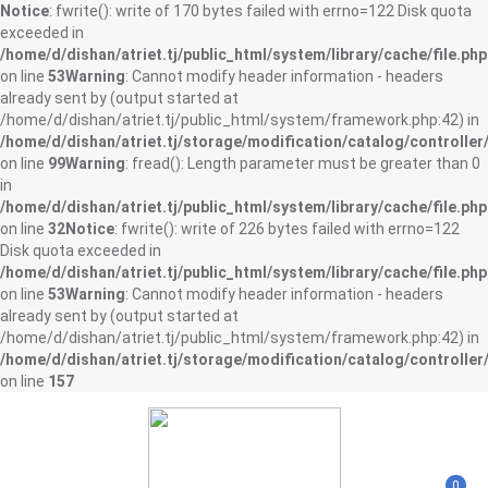
Notice
: fwrite(): write of 170 bytes failed with errno=122 Disk quota
exceeded in
/home/d/dishan/atriet.tj/public_html/system/library/cache/file.php
on line
53
Warning
: Cannot modify header information - headers
already sent by (output started at
/home/d/dishan/atriet.tj/public_html/system/framework.php:42) in
/home/d/dishan/atriet.tj/storage/modification/catalog/controller
on line
99
Warning
: fread(): Length parameter must be greater than 0
in
/home/d/dishan/atriet.tj/public_html/system/library/cache/file.php
on line
32
Notice
: fwrite(): write of 226 bytes failed with errno=122
Disk quota exceeded in
/home/d/dishan/atriet.tj/public_html/system/library/cache/file.php
on line
53
Warning
: Cannot modify header information - headers
already sent by (output started at
/home/d/dishan/atriet.tj/public_html/system/framework.php:42) in
/home/d/dishan/atriet.tj/storage/modification/catalog/controller
on line
157
0